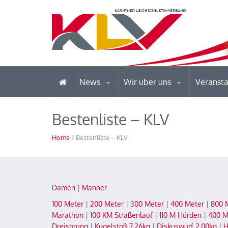
News
Wir über uns
Veranst
Bestenliste – KLV
Home
/ Bestenliste – KLV
Damen
|
Männer
100 Meter
|
200 Meter
|
300 Meter
|
400 Meter
|
800 
Marathon
|
100 KM Straßenlauf
|
110 M Hürden
|
400 M
Dreisprung
|
Kugelstoß 7,26kg
|
Diskuswurf 2,00kg
|
H