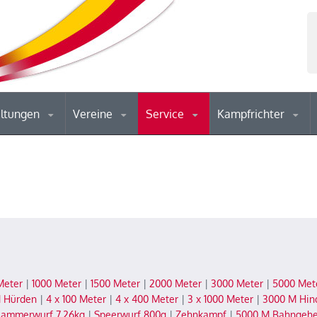
altungen
Vereine
Service
Kampfrichter
Meter
|
1000 Meter
|
1500 Meter
|
2000 Meter
|
3000 Meter
|
5000 Met
 Hürden
|
4 x 100 Meter
|
4 x 400 Meter
|
3 x 1000 Meter
|
3000 M Hin
ammerwurf 7,26kg
|
Speerwurf 800g
|
Zehnkampf
|
5000 M Bahngeh