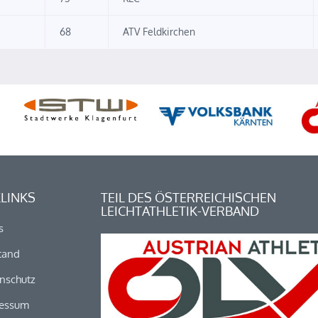
68
ATV Feldkirchen
LINKS
TEIL DES ÖSTERREICHISCHEN
LEICHTATHLETIK-VERBAND
s
tand
nschutz
essum