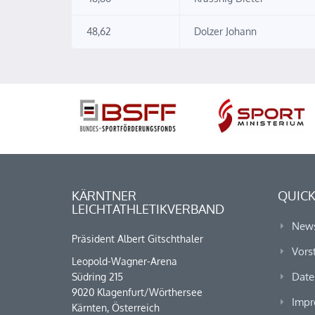
48,62
Dolzer Johann
KÄRNTNER
QUICK
LEICHTATHLETIKVERBAND
New
Präsident Albert Gitschthaler
Vors
Leopold-Wagner-Arena
Date
Südring 215
9020 Klagenfurt/Wörthersee
Impr
Kärnten, Österreich