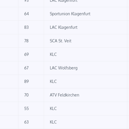
93
LAC Klagenfurt
64
Sportunion Klagenfurt
83
LAC Klagenfurt
78
SCA St. Veit
69
KLC
67
LAC Wolfsberg
89
KLC
70
ATV Feldkirchen
55
KLC
63
KLC