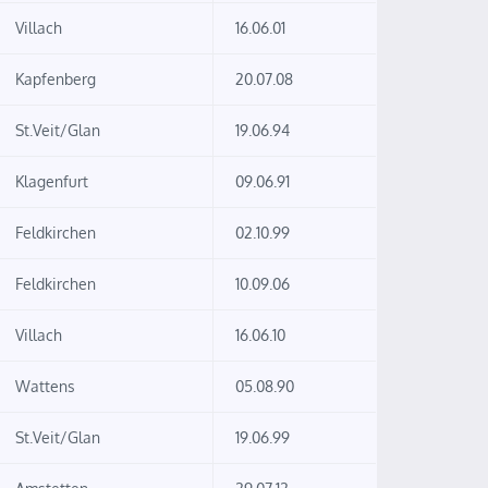
Villach
16.06.01
Kapfenberg
20.07.08
St.Veit/Glan
19.06.94
Klagenfurt
09.06.91
Feldkirchen
02.10.99
Feldkirchen
10.09.06
Villach
16.06.10
Wattens
05.08.90
St.Veit/Glan
19.06.99