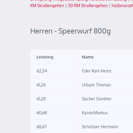
KM Straßengehen
|
50 KM Straßengehen
|
Halbmarat
Herren - Speerwurf 800g
Leistung
Name
62,24
Eder Karl-Heinz
61,26
Urbani Thomas
61,20
Sacher Günther
60,68
KaiserMarkus
60,67
Schnitzer Hermann