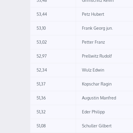
53,48
Grimschitz Kevin
53,44
Petz Hubert
53,10
Frank Georg jun.
53,02
Petter Franz
52,97
Prellwitz Rudolf
52,34
Wulz Edwin
51,37
Kopschar Ragin
51,36
Augustin Manfred
51,32
Eder Philipp
51,08
Schuller Gilbert