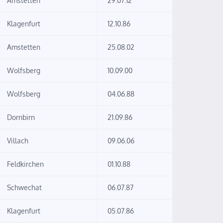
Amstetten
29.07.12
Klagenfurt
12.10.86
Amstetten
25.08.02
Wolfsberg
10.09.00
Wolfsberg
04.06.88
Dornbirn
21.09.86
Villach
09.06.06
Feldkirchen
01.10.88
Schwechat
06.07.87
Klagenfurt
05.07.86