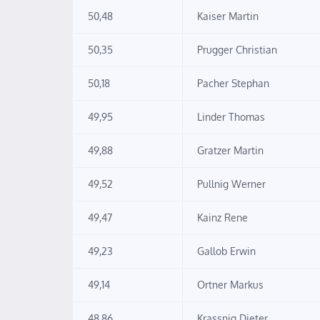
50,48
Kaiser Martin
50,35
Prugger Christian
50,18
Pacher Stephan
49,95
Linder Thomas
49,88
Gratzer Martin
49,52
Pullnig Werner
49,47
Kainz Rene
49,23
Gallob Erwin
49,14
Ortner Markus
48,86
Krassnig Dieter