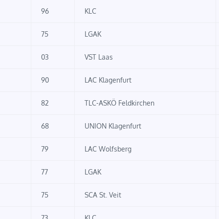
96
KLC
75
LGAK
03
VST Laas
90
LAC Klagenfurt
82
TLC-ASKÖ Feldkirchen
68
UNION Klagenfurt
79
LAC Wolfsberg
77
LGAK
75
SCA St. Veit
73
KLC