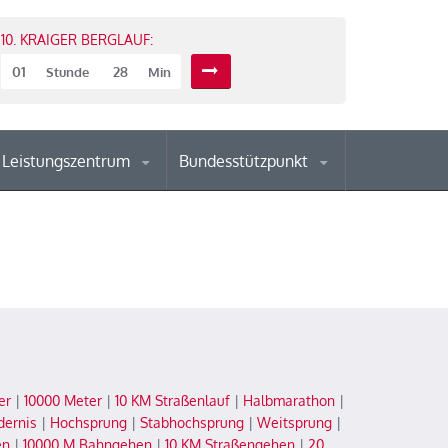
10. KRAIGER BERGLAUF:
01
28
Stunde
Min
Leistungszentrum
Bundesstützpunkt
er
|
10000 Meter
|
10 KM Straßenlauf
|
Halbmarathon
|
dernis
|
Hochsprung
|
Stabhochsprung
|
Weitsprung
|
en
|
10000 M Bahngehen
|
10 KM Straßengehen
|
20