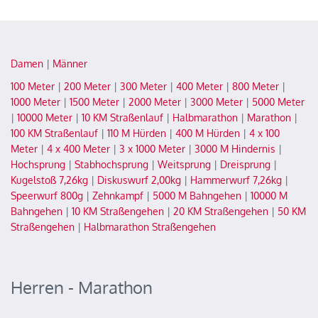
Damen
|
Männer
100 Meter
|
200 Meter
|
300 Meter
|
400 Meter
|
800 Meter
|
1000 Meter
|
1500 Meter
|
2000 Meter
|
3000 Meter
|
5000 Meter
|
10000 Meter
|
10 KM Straßenlauf
|
Halbmarathon
|
Marathon
|
100 KM Straßenlauf
|
110 M Hürden
|
400 M Hürden
|
4 x 100
Meter
|
4 x 400 Meter
|
3 x 1000 Meter
|
3000 M Hindernis
|
Hochsprung
|
Stabhochsprung
|
Weitsprung
|
Dreisprung
|
Kugelstoß 7,26kg
|
Diskuswurf 2,00kg
|
Hammerwurf 7,26kg
|
Speerwurf 800g
|
Zehnkampf
|
5000 M Bahngehen
|
10000 M
Bahngehen
|
10 KM Straßengehen
|
20 KM Straßengehen
|
50 KM
Straßengehen
|
Halbmarathon Straßengehen
Herren - Marathon