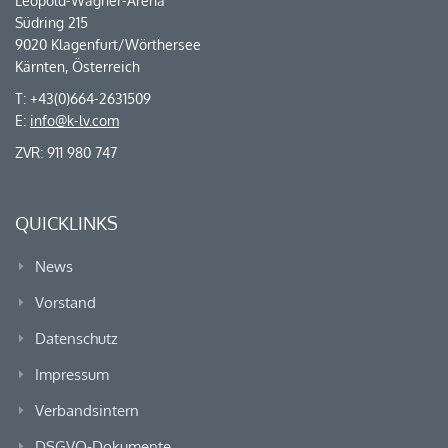
Leopold-Wagner-Arena
Südring 215
9020 Klagenfurt/Wörthersee
Kärnten, Österreich
T: +43(0)664-2631509
E:
info@k-lv.com
ZVR: 911 980 747
QUICKLINKS
News
Vorstand
Datenschutz
Impressum
Verbandsintern
DSGVO-Dokumente