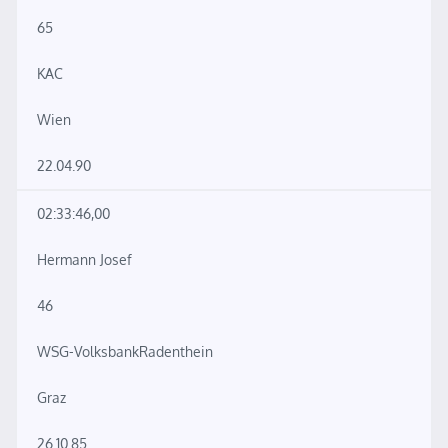
65
KAC
Wien
22.04.90
02:33:46,00
Hermann Josef
46
WSG-VolksbankRadenthein
Graz
26.10.85