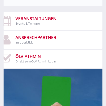
VERANSTALTUNGEN
Events & Termine
ANSPRECHPARTNER
im Überblick
ÖLV ATHMIN
Direkt zum ÖLV Athmin Login