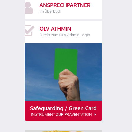
ANSPRECHPARTNER
im Überblick
ÖLV ATHMIN
Direkt zum ÖLV Athmin Login
Safeguarding / Green Card
INSTRUMENT ZUR PRÄVENTATION