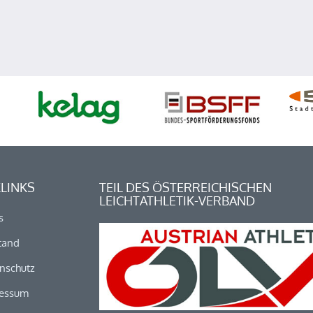
LINKS
TEIL DES ÖSTERREICHISCHEN
LEICHTATHLETIK-VERBAND
s
tand
nschutz
essum