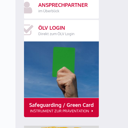
ANSPRECHPARTNER
im Überblick
ÖLV LOGIN
Direkt zum ÖLV Login
Safeguarding / Green Card
INSTRUMENT ZUR PRÄVENTATION