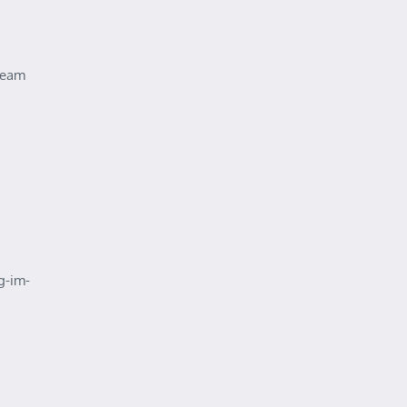
Team
g-im-