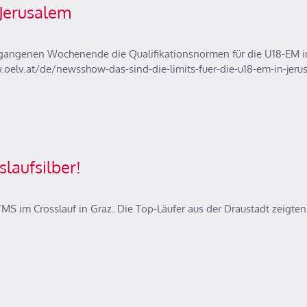
 Jerusalem
ergangenen Wochenende die Qualifikationsnormen für die U18-EM i
w.oelv.at/de/newsshow-das-sind-die-limits-fuer-die-u18-em-in-jeru
laufsilber!
 STMS im Crosslauf in Graz. Die Top-Läufer aus der Draustadt zeigten