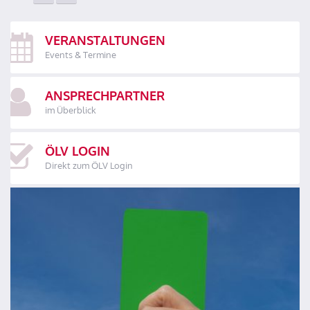
VERANSTALTUNGEN
Events & Termine
ANSPRECHPARTNER
im Überblick
ÖLV LOGIN
Direkt zum ÖLV Login