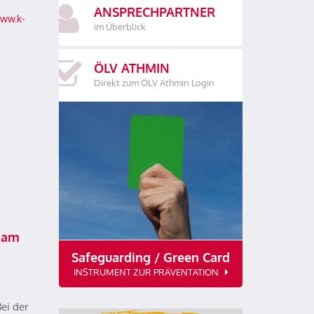
ANSPRECHPARTNER
www.k-
im Überblick
ÖLV ATHMIN
Direkt zum ÖLV Athmin Login
 am
Safeguarding / Green Card
INSTRUMENT ZUR PRÄVENTATION
ei der