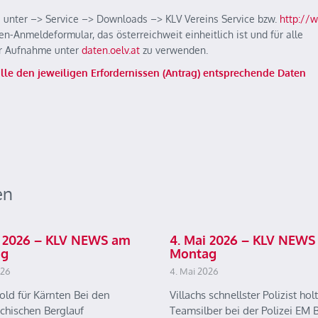
as unter –> Service –> Downloads –> KLV Vereins Service bzw.
http://
en-Anmeldeformular, das österreichweit einheitlich ist und für alle
r Aufnahme unter
daten.oelv.at
zu verwenden.
alle den jeweiligen Erfordernissen (Antrag) entsprechende Daten
en
ai 2026 – KLV NEWS am
4. Mai 2026 – KLV NEWS
ag
Montag
026
4. Mai 2026
old für Kärnten Bei den
Villachs schnellster Polizist holt
ichischen Berglauf
Teamsilber bei der Polizei EM B