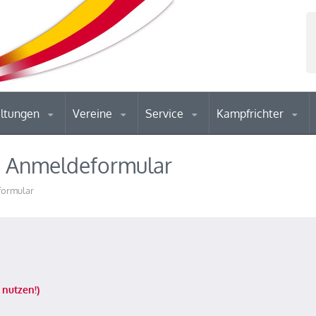
altungen
Vereine
Service
Kampfrichter
s Anmeldeformular
formular
 nutzen!)