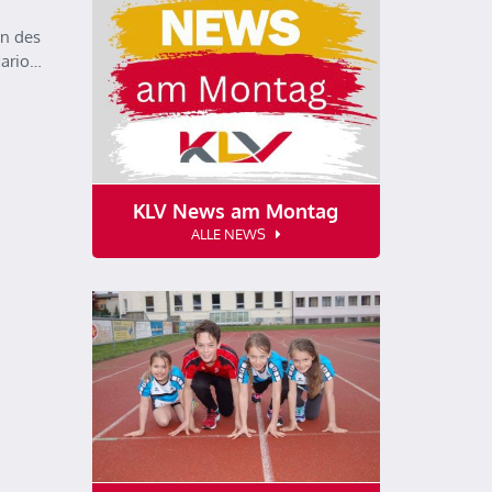
n des
Mario…
KLV News am Montag
ALLE NEWS