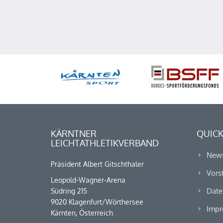
KÄRNTNER
QUICK
LEICHTATHLETIKVERBAND
New
Präsident Albert Gitschthaler
Vors
Leopold-Wagner-Arena
Date
Südring 215
9020 Klagenfurt/Wörthersee
Impr
Kärnten, Österreich