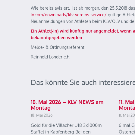
Wie bereits avisiert, ist ab morgen, den 25.5.2018 d
lv.com/downloads/klv-vereins-service/
gültige Athlet
Neuanmeldungen von Athleten beim KLV/ÖLV und de
Ein Athlet(-in) wird künftig nur angemeldet, wenn 
bekanntgegeben werden.
Melde- & Ordnungsreferent
Reinhold Londer e.h.
Das könnte Sie auch interessier
18. Mai 2026 – KLV NEWS am
11. M
Montag
Mont
18. Mai 2026
11. Mai 2
Gold für die Villacher U18 3x1000m
6 mal G
Staffel in Kapfenberg Bei den
Österre