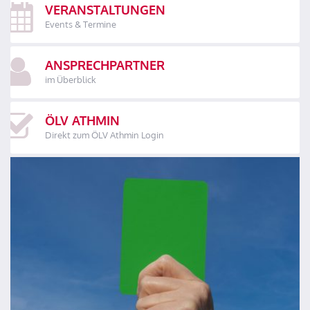
VERANSTALTUNGEN
Events & Termine
ANSPRECHPARTNER
im Überblick
ÖLV ATHMIN
Direkt zum ÖLV Athmin Login