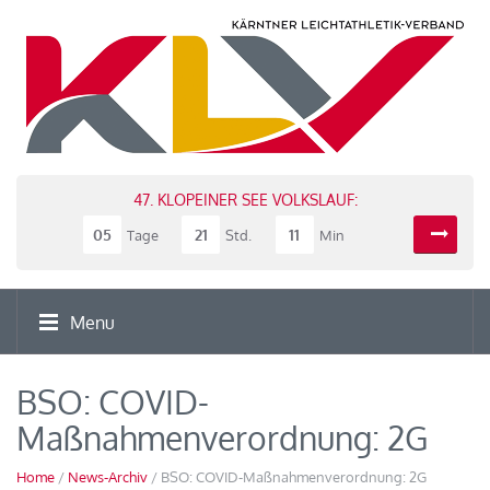
47. KLOPEINER SEE VOLKSLAUF:
05
21
11
Tage
Std.
Min
Menu
BSO: COVID-
Maßnahmenverordnung: 2G
Home
/
News-Archiv
/ BSO: COVID-Maßnahmenverordnung: 2G