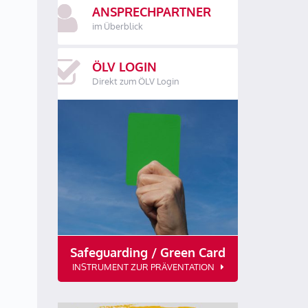
ANSPRECHPARTNER
im Überblick
ÖLV LOGIN
Direkt zum ÖLV Login
Safeguarding / Green Card
INSTRUMENT ZUR PRÄVENTATION