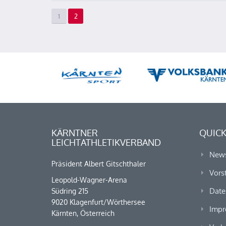
1
2
KÄRNTNER
QUICK
LEICHTATHLETIKVERBAND
New
Präsident Albert Gitschthaler
Vors
Leopold-Wagner-Arena
Date
Südring 215
9020 Klagenfurt/Wörthersee
Impr
Kärnten, Österreich