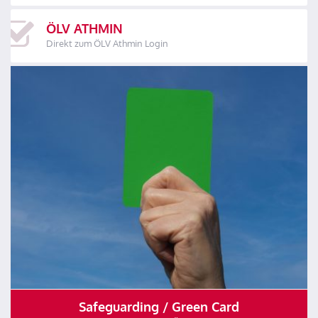
ÖLV ATHMIN
Direkt zum ÖLV Athmin Login
Safeguarding / Green Card