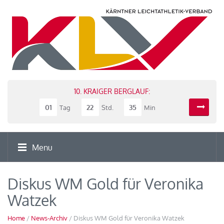
10. KRAIGER BERGLAUF:
01
22
35
Tag
Std.
Min
Menu
Diskus WM Gold für Veronika
Watzek
Home
/
News-Archiv
/ Diskus WM Gold für Veronika Watzek