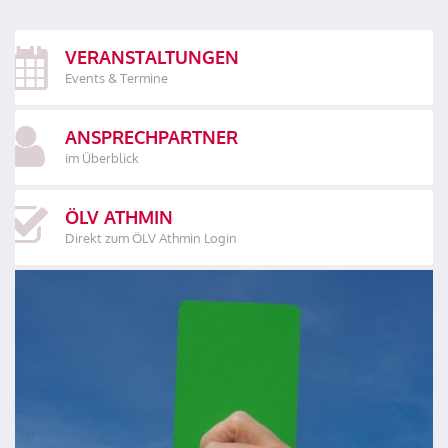
VERANSTALTUNGEN
Events & Termine
ANSPRECHPARTNER
im Überblick
ÖLV ATHMIN
Direkt zum ÖLV Athmin Login