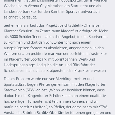
einnehmen“, ist der passionierte Hobbysportler, der in wenigen
Wochen beim Vienna City Marathon am Start steht und als
Landessportdirektor für den Kärntner Sport verantwortlich
zeichnet, überzeugt.
Seit einem Jahr läuft das Projekt „Leichtathletik-Offensive in
Kärntner Schulen“ im Zentralraum Klagenfurt erfolgreich. Mehr
als 5000 Schüler/Innen haben das Angebot, in den Sportverein
zu kommen und dort den Schulunterricht nach einem
ausgeklügelten System zu absolvieren, angenommen. In den
Wintermonaten profitierte man von der perfekten Infrastruktur
im Klagenfurter Sportpark, mit Sprintbahnen, Weit- und
Hochsprunganlage. Lediglich die An- und Rückfahrt der
Schulklassen hat sich als Stolperstein des Projektes erwiesen.
Dieses Problem wurde nun von Vizebürgermeister und
Sportstadtrat
Jürgen Pfeiler
gemeinsam mit den Klagenfurter
Stadtwerken (STW) gelöst. „Wenn wir bewirken können, dass
dadurch mehr Klagenfurter Schüler/Innen an einem qualitativ
hochwertigen Turnunterricht teilnehmen können, sind wir
natürlich bereit zu helfen“, so Pfeiler, der gemeinsam mit STW-
Vorständin
Sabrina Schütz-Oberländer
für einen geregelten und