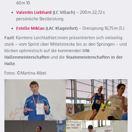
60 m 10.
Valentin Liebhard
(LC Villach)
– 200 m 22,72 s
persönliche Bestleistung
Estelle Miklau
(LAC Klagenfurt)
– Dreisprung 10,75 m (5.)
Fazit:
Kärntens Leichtathlet:innen präsentierten sich vielseitig
stark – vom Sprint über Mittelstrecke bis zu den Sprüngen – und
blicken optimistisch auf die kommenden
U18-
Hallenmeisterschaften
und die
Staatsmeisterschaften in der
Halle
.
Fotos: ©️Martina Albel