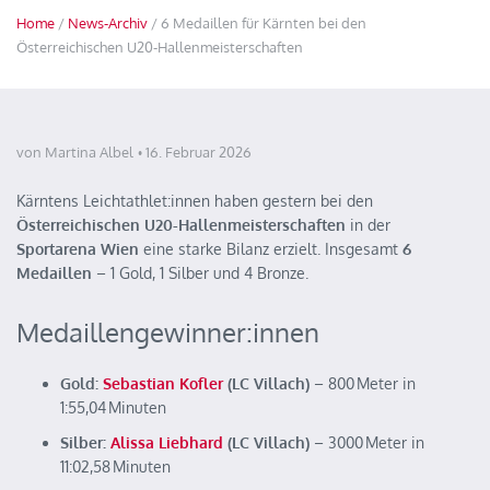
Home
/
News-Archiv
/ 6 Medaillen für Kärnten bei den
Österreichischen U20-Hallenmeisterschaften
von Martina Albel
16. Februar 2026
Kärntens Leichtathlet:innen haben gestern bei den
Österreichischen U20-Hallenmeisterschaften
in der
Sportarena Wien
eine starke Bilanz erzielt. Insgesamt
6
Medaillen
– 1 Gold, 1 Silber und 4 Bronze.
Medaillengewinner:innen
Gold:
Sebastian Kofler
(LC Villach)
– 800 Meter in
1:55,04 Minuten
Silber:
Alissa Liebhard
(LC Villach)
– 3000 Meter in
11:02,58 Minuten