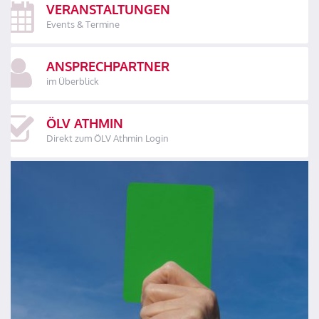
VERANSTALTUNGEN
Events & Termine
ANSPRECHPARTNER
im Überblick
ÖLV ATHMIN
Direkt zum ÖLV Athmin Login