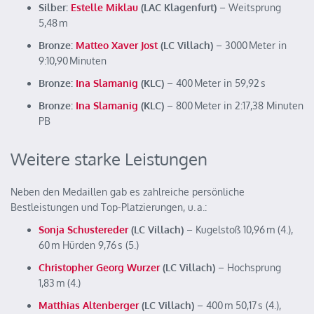
Silber:
Estelle Miklau
(LAC Klagenfurt)
– Weitsprung
5,48 m
Bronze:
Matteo Xaver Jost
(LC Villach)
– 3000 Meter in
9:10,90 Minuten
Bronze:
Ina Slamanig
(KLC)
– 400 Meter in 59,92 s
Bronze:
Ina Slamanig
(KLC)
– 800 Meter in
2:17,38 Minuten
PB
Weitere starke Leistungen
Neben den Medaillen gab es zahlreiche persönliche
Bestleistungen und Top-Platzierungen, u. a.:
Sonja Schustereder
(LC Villach)
– Kugelstoß 10,96 m (4.),
60 m Hürden 9,76 s (5.)
Christopher Georg Wurzer
(LC Villach)
– Hochsprung
1,83 m (4.)
Matthias Altenberger
(LC Villach)
– 400 m 50,17 s (4.),