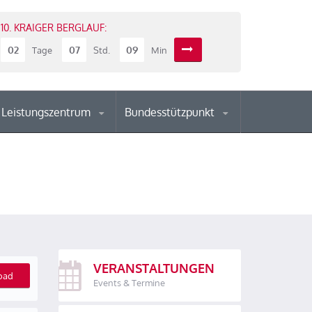
10. KRAIGER BERGLAUF:
02
07
09
Tage
Std.
Min
Leistungszentrum
Bundesstützpunkt
VERANSTALTUNGEN
oad
Events & Termine