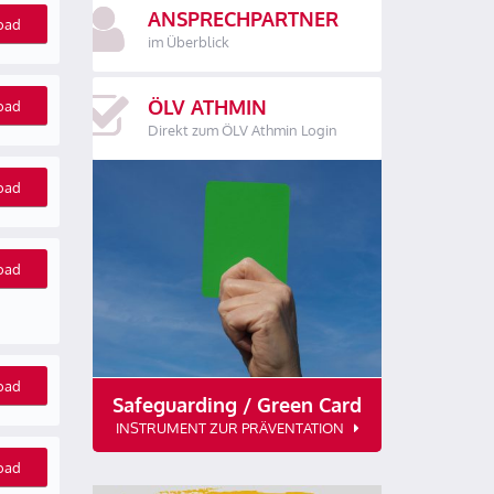
ANSPRECHPARTNER
oad
im Überblick
ÖLV ATHMIN
oad
Direkt zum ÖLV Athmin Login
oad
oad
oad
Safeguarding / Green Card
INSTRUMENT ZUR PRÄVENTATION
oad