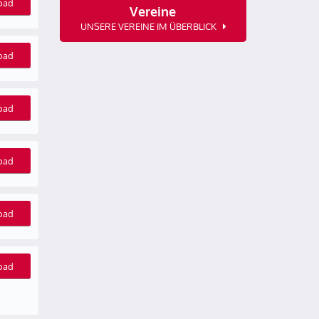
oad
Vereine
UNSERE VEREINE IM ÜBERBLICK
oad
oad
oad
oad
oad