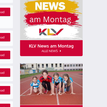
oad
oad
KLV News am Montag
ALLE NEWS
oad
oad
oad