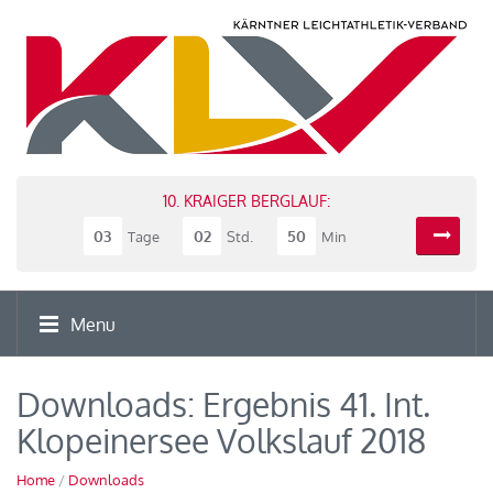
10. KRAIGER BERGLAUF:
03
02
50
Tage
Std.
Min
Menu
Downloads: Ergebnis 41. Int.
Klopeinersee Volkslauf 2018
Home
/
Downloads