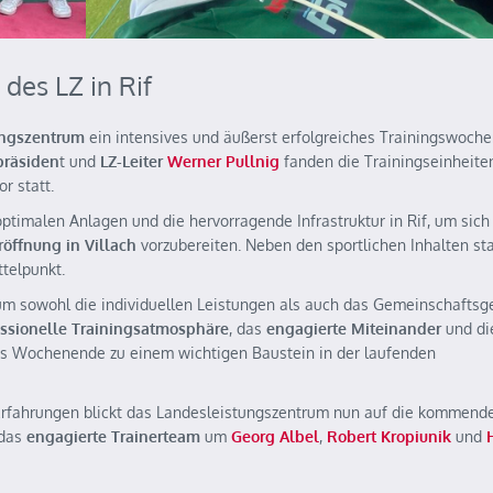
 des LZ in Rif
ungszentrum
ein intensives und äußerst erfolgreiches Trainingswoch
präsiden
t und
LZ-Leiter
Werner Pullnig
fanden die Trainingseinheite
r statt.
ptimalen Anlagen und die hervorragende Infrastruktur in Rif, um sich 
öffnung in Villach
vorzubereiten. Neben den sportlichen Inhalten st
telpunkt.
 um sowohl die individuellen Leistungen als auch das Gemeinschaftsg
essionelle Trainingsatmosphäre
, das
engagierte Miteinander
und di
 Wochenende zu einem wichtigen Baustein in der laufenden
Erfahrungen blickt das Landesleistungszentrum nun auf die kommend
 das
engagierte Trainerteam
um
Georg Albel
,
Robert Kropiunik
und