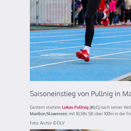
Saisoneinstieg von Pullnig in M
Gestern startete
Lukas Pullnig
(KLC)
nach seiner Ver
Maribor/Slowenien
mit 10,58s SB über 100m in die Fr
Foto: Archiv ©️ÖLV