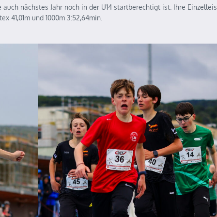
ie auch nächstes Jahr noch in der U14 startberechtigt ist. Ihre Einzellei
tex 41,01m und 1000m 3:52,64min.