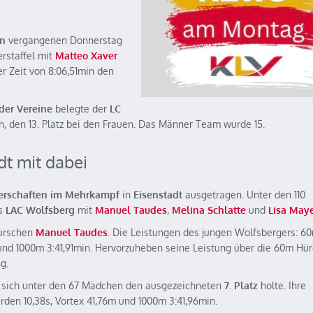
en
vergangenen Donnerstag
rstaffel mit
Matteo Xaver
r Zeit von 8:06,51min den
der Vereine
belegte der
LC
en, den 13. Platz bei den Frauen. Das Männer Team wurde 15.
dt mit dabei
terschaften im Mehrkampf
in
Eisenstadt
ausgetragen. Unter den 110
es
LAC Wolfsberg
mit
Manuel Taudes
,
Melina Schlatte
und
Lisa May
Burschen
Manuel Taudes
. Die Leistungen des jungen Wolfsbergers: 60
und 1000m 3:41,91min. Hervorzuheben seine Leistung über die 60m Hü
g.
e sich unter den 67 Mädchen den ausgezeichneten
7. Platz
holte. Ihre
rden 10,38s, Vortex 41,76m und 1000m 3:41,96min.