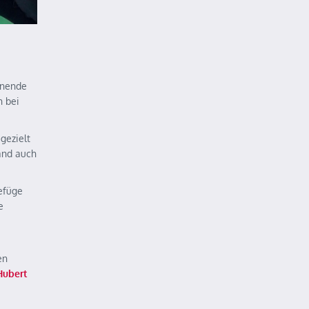
enende
n bei
gezielt
and auch
efüge
e
en
Hubert