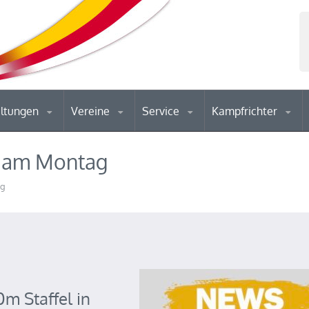
altungen
Vereine
Service
Kampfrichter
S am Montag
ag
0m Staffel in