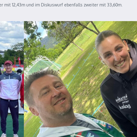
r mit 12,43m und im Diskuswurf ebenfalls zweiter mit 33,60m.