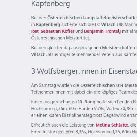
Kapfenberg
Bei den
Österreichischen Langstaffelmeisterschaft
in
Kapfenberg
sicherte sich die
LC Villach
U18 Männe
Jost
,
Sebastian Kofler
und
Benjamin Trontelj
mit eine
Österreichischen Meistertitel.
Bei den gleichzeitig ausgetragenen
Meisterschaften 
Villach
, als einziger teilnehmender Verein aus Kärnt
3 Wolfsberger:innen in Eisensta
Am Samstag wurden die
Österreichischen U14 Meis
Teilnehmer:innen mit dabei ein dreiköpfiges Team d
Einen ausgezeichneten
10. Rang
holte sich bei den 
Hochsprung 1,36m, 60m Hürden 9,78s, Vortex 30,78m 
er einen klaren Disziplinensieg trotz Gegenwind erran
Erfreulich auch die Leistung von
Melina Schlatte
, di
Einzelleistungen: 60m 8,36s, Hochsprung 1,36, 60m Hü