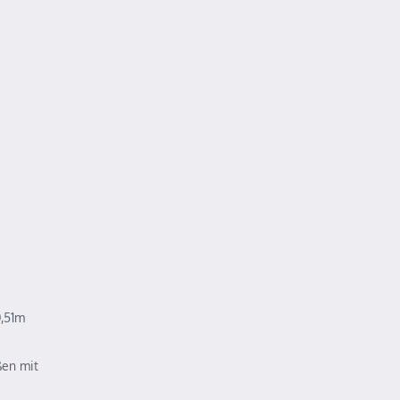
0,51m
ßen mit