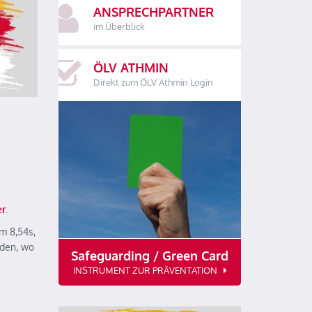
ANSPRECHPARTNER
im Überblick
ÖLV ATHMIN
Direkt zum ÖLV Athmin Login
er
.
m 8,54s,
rden, wo
Safeguarding / Green Card
INSTRUMENT ZUR PRÄVENTATION