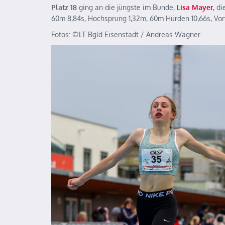
Platz 18
ging an die jüngste im Bunde,
Lisa Mayer
, d
60m 8,84s, Hochsprung 1,32m, 60m Hürden 10,66s, Vor
Fotos: ©️LT Bgld Eisenstadt / Andreas Wagner