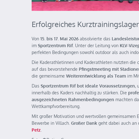
Erfolgreiches Kurztrainingslager
Von
15. bis 17. Mai 2026
absolvierte das
Landesleist
im
Sportzentrum Rif
. Unter der Leitung von
KLV-Vize
perfekten Bedingungen sowohl outdoor als auch indoo
Die Kaderathletinnen und Kaderathleten nutzten die o
auf das bevorstehende
Pfingstmeeting mit Stadioner
die gemeinsame
Weiterentwicklung als Team
im Mit
Das
Sportzentrum Rif bot ideale Voraussetzungen
,
innerhalb des Kaders nachhaltig zu stärken. Die
prof
ausgezeichneten Rahmenbedingungen
machten das
Wettkampfvorbereitung.
Mit großer Motivation und wertvollen gemeinsamen 
Bewerbe in Villach.
Großer Dank
geht dabei auch an
Petz
.