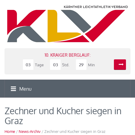
10. KRAIGER BERGLAUF:
03
03
29
Tage
Std.
Min
Menu
Zechner und Kucher siegen in
Graz
Home
/
News-Archiv
/ Zechner und Kucher siegen in Graz