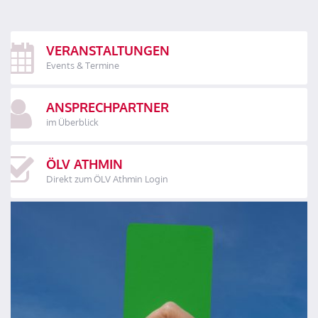
VERANSTALTUNGEN
Events & Termine
ANSPRECHPARTNER
im Überblick
ÖLV ATHMIN
Direkt zum ÖLV Athmin Login