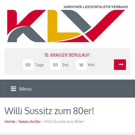
10. KRAIGER BERGLAUF:
02
03
16
Tage
Std.
Min
Menu
Willi Sussitz zum 80er!
Home
/
News-Archiv
/ Willi Sussitz zum 80er!