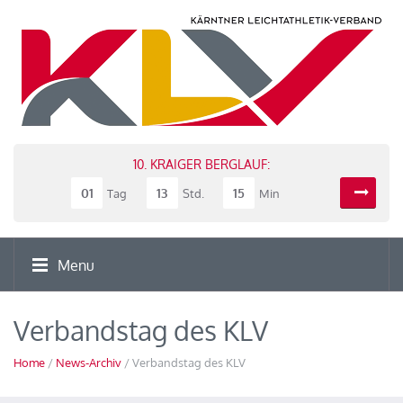
10. KRAIGER BERGLAUF:
01
13
15
Tag
Std.
Min
Menu
Verbandstag des KLV
Home
/
News-Archiv
/ Verbandstag des KLV