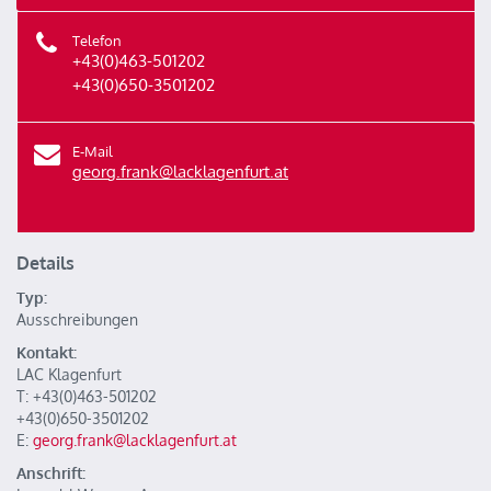
Telefon
+43(0)463-501202
+43(0)650-3501202
E-Mail
georg.frank@lacklagenfurt.at
Details
Typ:
Ausschreibungen
Kontakt:
LAC Klagenfurt
T: +43(0)463-501202
+43(0)650-3501202
E:
georg.frank@lacklagenfurt.at
Anschrift: