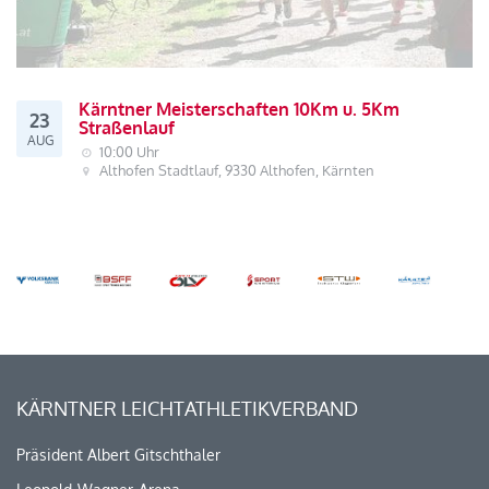
Kärntner Meisterschaften 10Km u. 5Km
23
Straßenlauf
AUG
10:00 Uhr
Althofen Stadtlauf, 9330 Althofen, Kärnten
KÄRNTNER LEICHTATHLETIKVERBAND
Präsident Albert Gitschthaler