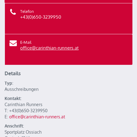
Telefon
+43(0)650-3239950
E-Mail
office@carinthian-runners.at
Details
Typ:
Ausschreibungen
Kontakt:
Carinthian Runners
T: +43(0)650-3239950
E:
office@carinthian-runners.at
Anschrift:
Sportplatz Ossiach