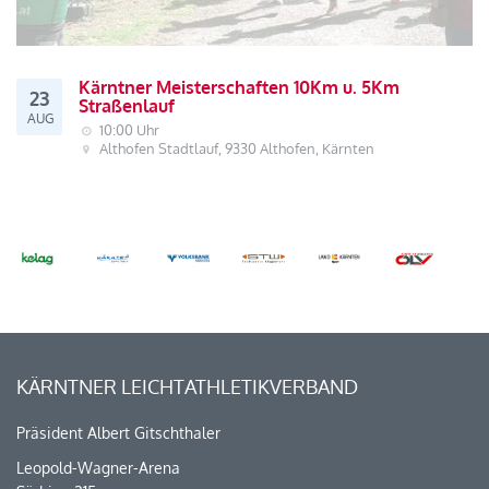
Kärntner Meisterschaften 10Km u. 5Km
23
Straßenlauf
AUG
10:00 Uhr
Althofen Stadtlauf, 9330 Althofen, Kärnten
KÄRNTNER LEICHTATHLETIKVERBAND
Präsident Albert Gitschthaler
Leopold-Wagner-Arena