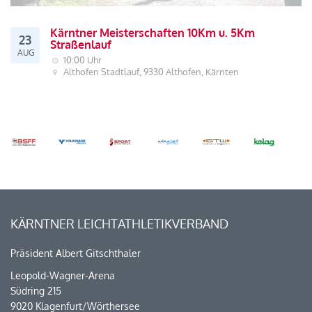
Kärntner Meisterschaften 10Km u. 5Km
23
Straßenlauf
AUG
10:00 Uhr
Althofen Stadtlauf, 9330 Althofen, Kärnten
KÄRNTNER LEICHTATHLETIKVERBAND
Präsident Albert Gitschthaler
Leopold-Wagner-Arena
Südring 215
9020 Klagenfurt/Wörthersee