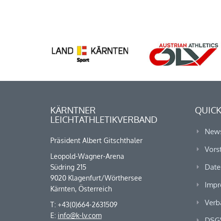
KÄRNTNER
QUICK
LEICHTATHLETIKVERBAND
New
Präsident Albert Gitschthaler
Vors
Leopold-Wagner-Arena
Date
Südring 215
9020 Klagenfurt/Wörthersee
Impr
Kärnten, Österreich
Verb
T: +43(0)664-2631509
E:
info@k-lv.com
DSG