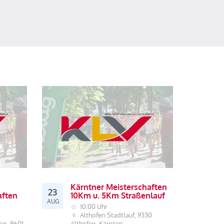
Kärntner Meisterschaften
23
aften
10Km u. 5Km Straßenlauf
AUG
10:00 Uhr
Althofen Stadtlauf, 9330
on, 9601
Althofen, Kärnten