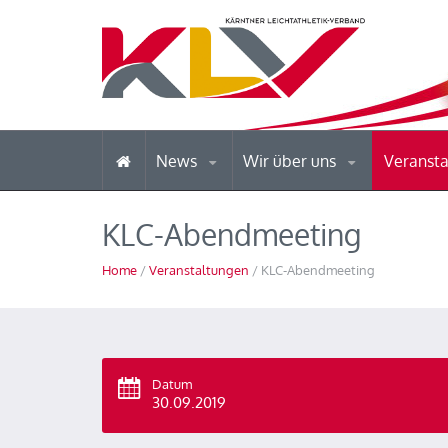
News
Wir über uns
Veranst
KLC-Abendmeeting
Home
/
Veranstaltungen
/ KLC-Abendmeeting
Datum
30.09.2019