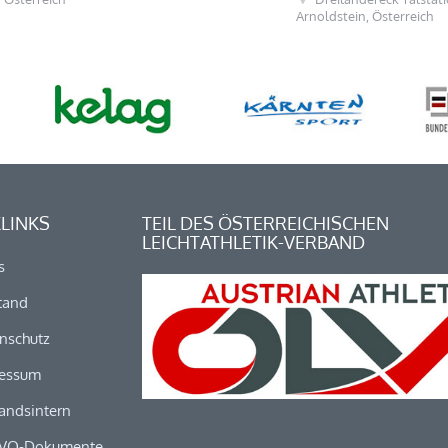
Arnoldstein, Österreich
LINKS
TEIL DES ÖSTERREICHISCHEN
LEICHTATHLETIK-VERBAND
s
tand
nschutz
essum
andsintern
VO-Dokumente