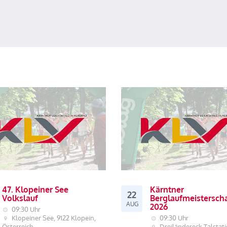
47. Klopeiner See
Kärntner
22
Volkslauf
Berglaufmeistersch
AUG
2026
09:30 Uhr
Klopeiner See, 9122 Klopein,
09:30 Uhr
Österreich
Dreiländereck Talstati