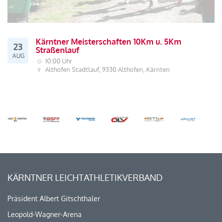
Kärntner Meisterschaften 10Km u. 5Km
23
Straßenlauf
AUG
10:00 Uhr
Althofen Stadtlauf, 9330 Althofen, Kärnten
KÄRNTNER LEICHTATHLETIKVERBAND
Präsident Albert Gitschthaler
Leopold-Wagner-Arena