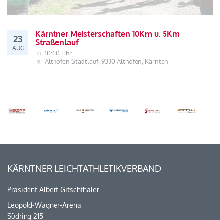
Kärntner Meisterschaften 10Km u. 5Km
23
Straßenlauf
AUG
10:00 Uhr
Althofen Stadtlauf, 9330 Althofen, Kärnten
KÄRNTNER LEICHTATHLETIKVERBAND
Präsident Albert Gitschthaler
Leopold-Wagner-Arena
Südring 215