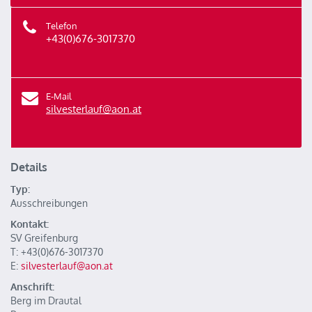
Telefon
+43(0)676-3017370
E-Mail
silvesterlauf@aon.at
Details
Typ:
Ausschreibungen
Kontakt:
SV Greifenburg
T: +43(0)676-3017370
E:
silvesterlauf@aon.at
Anschrift:
Berg im Drautal