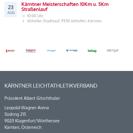
Kärntner Meisterschaften 10Km u. 5Km
23
Straßenlauf
AUG
10:00 Uhr
Althofen Stadtlauf, 9330 Althofen, Kärnten
KÄRNTNER LEICHTATHLETIKVERBAND
Präsident Albert Gitschthaler
Leopold-Wagner-Arena
Südring 215
9020 Klagenfurt/Wörthersee
Kärnten, Österreich