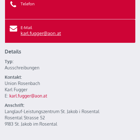
Telefon
E-Mail
karl.fugger@aon.at
Details
Typ:
Ausschreibungen
Kontakt:
Union Rosenbach
Karl Fugger
E:
karl.fugger@aon.at
Anschrift:
Langlauf-Leistungszentrum St. Jakob i Rosental
Rosental Strasse 52
9183 St. Jakob im Rosental