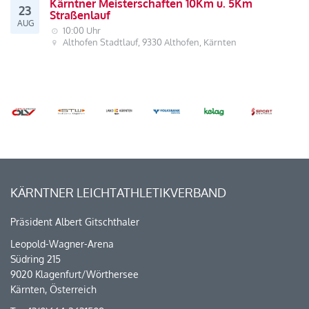
Kärntner Meisterschaften 10Km u. 5Km
23
Straßenlauf
AUG
10:00 Uhr
Althofen Stadtlauf, 9330 Althofen, Kärnten
KÄRNTNER LEICHTATHLETIKVERBAND
Präsident Albert Gitschthaler
Leopold-Wagner-Arena
Südring 215
9020 Klagenfurt/Wörthersee
Kärnten, Österreich