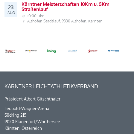
Kärntner Meisterschaften 10Km u. 5Km
23
Straßenlauf
AUG
10:00 Uhr
Althofen Stadtlauf, 9330 Althofen, Kärnten
KÄRNTNER LEICHTATHLETIKVERBAND
Präsident Albert Gitschthaler
Leopold-Wagner-Arena
Südring 215
9020 Klagenfurt/Wörthersee
Kärnten, Österreich