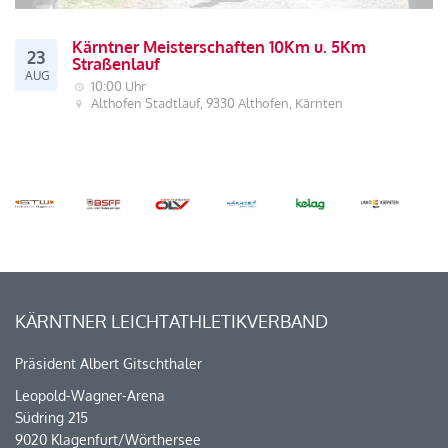
Kärntner Meisterschaften 10Km u. 5Km
23
Straßenlauf
AUG
10:00 Uhr
Althofen Stadtlauf, 9330 Althofen, Kärnten
KÄRNTNER LEICHTATHLETIKVERBAND
Präsident Albert Gitschthaler
Leopold-Wagner-Arena
Südring 215
9020 Klagenfurt/Wörthersee