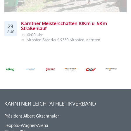
Kärntner Meisterschaften 10Km u. 5Km
23
Straßenlauf
AUG
10:00 Uhr
Althofen Stadtlauf, 9330 Althofen, Kärnten
KÄRNTNER LEICHTATHLETIKVERBAND
Präsident Albert Gitschthaler
Leopold-Wagner-Arena