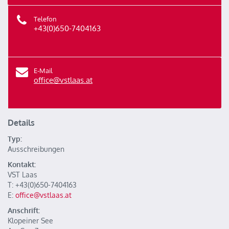
Telefon
+43(0)650-7404163
E-Mail
office@vstlaas.at
Details
Typ:
Ausschreibungen
Kontakt:
VST Laas
T: +43(0)650-7404163
E:
office@vstlaas.at
Anschrift:
Klopeiner See