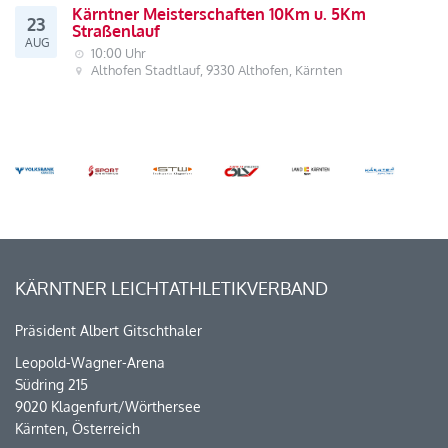
Kärntner Meisterschaften 10Km u. 5Km
23
Straßenlauf
AUG
10:00 Uhr
Althofen Stadtlauf, 9330 Althofen, Kärnten
KÄRNTNER LEICHTATHLETIKVERBAND
Präsident Albert Gitschthaler
Leopold-Wagner-Arena
Südring 215
9020 Klagenfurt/Wörthersee
Kärnten, Österreich