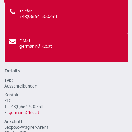
Telefon
+43(0)664-5002511
E-Mail
germann@klc.at
Details
Typ:
Ausschreibungen
Kontakt:
KLC
T: +43(0)664-5002511
E:
germann@klc.at
Anschrift:
Leopold-Wagner-Arena