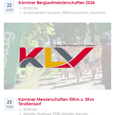
Kärntner Berglaufmeisterschaften 2026
22
09:30 Uhr
AUG
Dreiländereck Talstation, 9601 Arnoldstein, Österreich
Kärntner Meisterschaften 10Km u. 5Km
23
Straßenlauf
AUG
10:00 Uhr
Althofen Stadtlauf, 9330 Althofen, Kärnten