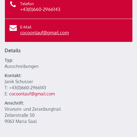
Telefon
+43(0)660-2966143
E-Mail
cocoonlauf@gmail.com
Details
Typ:
Ausschreibungen
Kontakt:
Janik Schusser
T: +43(0)660-2966143
E:
cocoonlauf@gmail.com
Anschrift:
Virunum- und Zeiselburgtrail
Zellerstraße 50
9063 Maria Saal