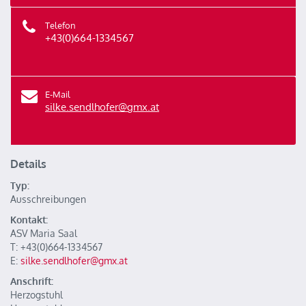
Telefon
+43(0)664-1334567
E-Mail
silke.sendlhofer@gmx.at
Details
Typ:
Ausschreibungen
Kontakt:
ASV Maria Saal
T: +43(0)664-1334567
E:
silke.sendlhofer@gmx.at
Anschrift:
Herzogstuhl