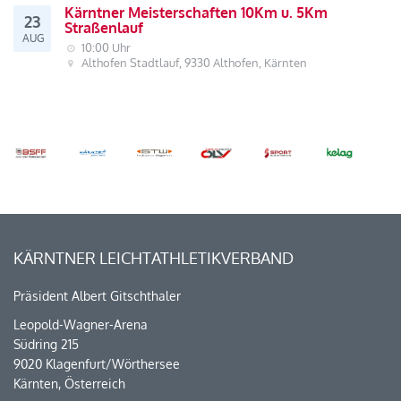
Kärntner Meisterschaften 10Km u. 5Km
23
Straßenlauf
AUG
10:00 Uhr
Althofen Stadtlauf, 9330 Althofen, Kärnten
KÄRNTNER LEICHTATHLETIKVERBAND
Präsident Albert Gitschthaler
Leopold-Wagner-Arena
Südring 215
9020 Klagenfurt/Wörthersee
Kärnten, Österreich