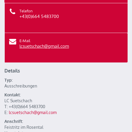
Telefon
+43(0)664 5483700
E-Mail
lcsuetschach@gmail.com
Details
Typ:
Ausschreibungen
Kontakt:
LC Suetschach
T: +43(0)664 5483700
E:
lcsuetschach@gmail.com
Anschrift:
Feistritz im Rosental