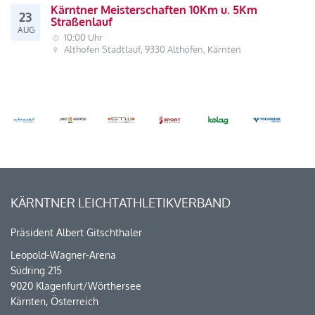
Kärntner Meisterschaften 10Km u. 5Km
23
Straßenlauf
AUG
10:00 Uhr
Althofen Stadtlauf, 9330 Althofen, Kärnten
KÄRNTNER LEICHTATHLETIKVERBAND
Präsident Albert Gitschthaler
Leopold-Wagner-Arena
Südring 215
9020 Klagenfurt/Wörthersee
Kärnten, Österreich