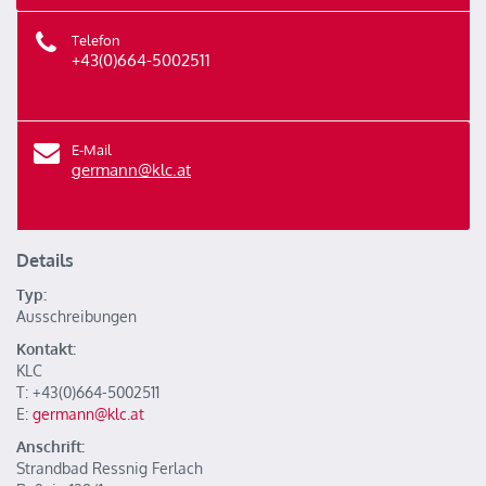
Telefon
+43(0)664-5002511
E-Mail
germann@klc.at
Details
Typ:
Ausschreibungen
Kontakt:
KLC
T: +43(0)664-5002511
E:
germann@klc.at
Anschrift:
Strandbad Ressnig Ferlach