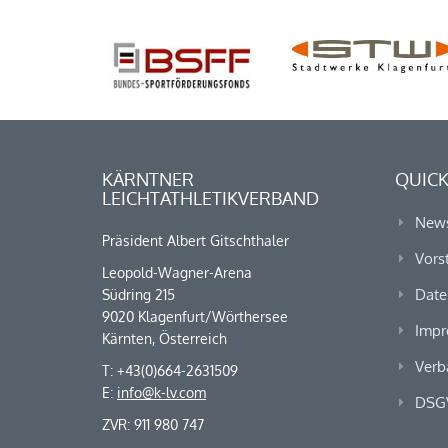
KÄRNTNER
QUICK
LEICHTATHLETIKVERBAND
New
Präsident Albert Gitschthaler
Vors
Leopold-Wagner-Arena
Date
Südring 215
9020 Klagenfurt/Wörthersee
Impr
Kärnten, Österreich
Verb
T: +43(0)664-2631509
E:
info@k-lv.com
DSG
ZVR: 911 980 747