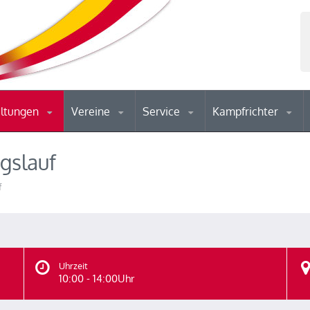
altungen
Vereine
Service
Kampfrichter
gslauf
f
Uhrzeit
10:00 - 14:00Uhr