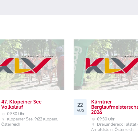
47. Klopeiner See
Kärntner
22
Volkslauf
Berglaufmeistersch
AUG
2026
09:30 Uhr
Klopeiner See, 9122 Klopein,
09:30 Uhr
Österreich
Dreiländereck Talstati
Arnoldstein, Österreich