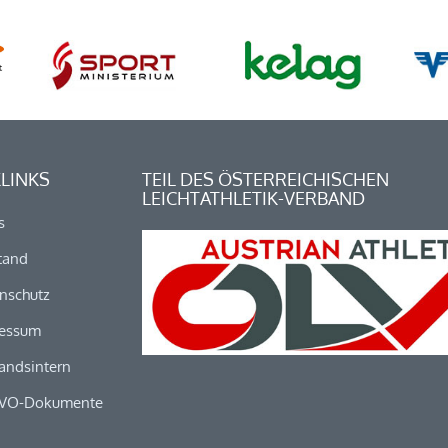
LINKS
TEIL DES ÖSTERREICHISCHEN
LEICHTATHLETIK-VERBAND
s
tand
nschutz
essum
andsintern
VO-Dokumente