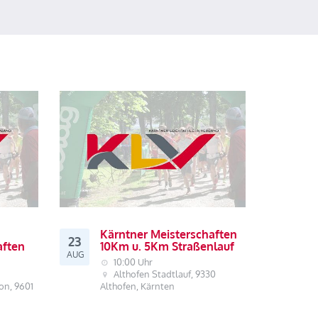
Kärntner Meisterschaften
23
aften
10Km u. 5Km Straßenlauf
AUG
10:00 Uhr
Althofen Stadtlauf, 9330
on, 9601
Althofen, Kärnten