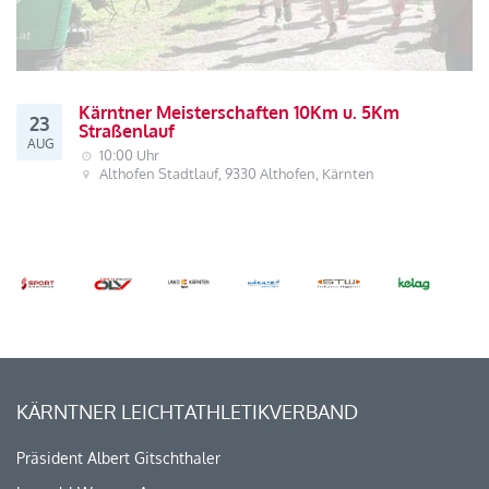
Kärntner Meisterschaften 10Km u. 5Km
23
Straßenlauf
AUG
10:00 Uhr
Althofen Stadtlauf, 9330 Althofen, Kärnten
KÄRNTNER LEICHTATHLETIKVERBAND
Präsident Albert Gitschthaler