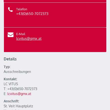
Telefon
+43(0)650-7072373
E-Mail
lcvitus@gmx.at
Details
Typ:
Ausschreibungen
Kontakt:
LC VITUS
T: +43(0)650-7072373
E:
lcvitus@gmx.at
Anschrift:
St. Veit Hauptplatz