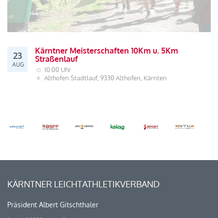
Kärntner Meisterschaften 10Km u. 5Km
23
Straßenlauf
AUG
10:00 Uhr
Althofen Stadtlauf, 9330 Althofen, Kärnten
KÄRNTNER LEICHTATHLETIKVERBAND
Präsident Albert Gitschthaler