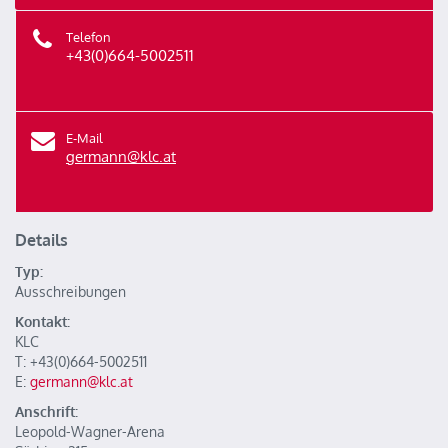
Telefon
+43(0)664-5002511
E-Mail
germann@klc.at
Details
Typ:
Ausschreibungen
Kontakt:
KLC
T: +43(0)664-5002511
E:
germann@klc.at
Anschrift:
Leopold-Wagner-Arena