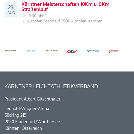
Kärntner Meisterschaften 10Km u. 5Km
23
Straßenlauf
AUG
10:00 Uhr
Althofen Stadtlauf, 9330 Althofen, Kärnten
KÄRNTNER LEICHTATHLETIKVERBAND
Präsident Albert Gitschthaler
Leopold-Wagner-Arena
Südring 215
9020 Klagenfurt/Wörthersee
Kärnten, Österreich