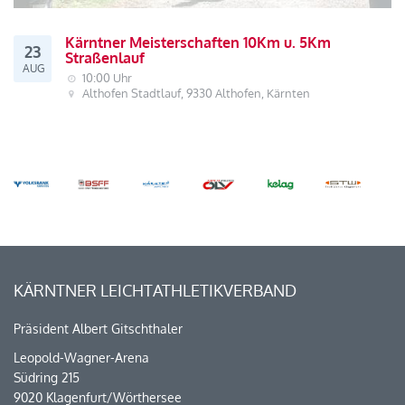
Kärntner Meisterschaften 10Km u. 5Km
23
Straßenlauf
AUG
10:00 Uhr
Althofen Stadtlauf, 9330 Althofen, Kärnten
KÄRNTNER LEICHTATHLETIKVERBAND
Präsident Albert Gitschthaler
Leopold-Wagner-Arena
Südring 215
9020 Klagenfurt/Wörthersee