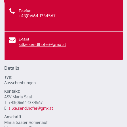
Telefon
+43(0)664-1334567
E-Mail
silke.sendlhofer@gmx.at
Details
Typ:
Ausschreibungen
Kontakt:
ASV Maria Saal
T: +43(0)664-1334567
E:
silke.sendlhofer@gmx.at
Anschrift:
Maria Saaler Römerlauf