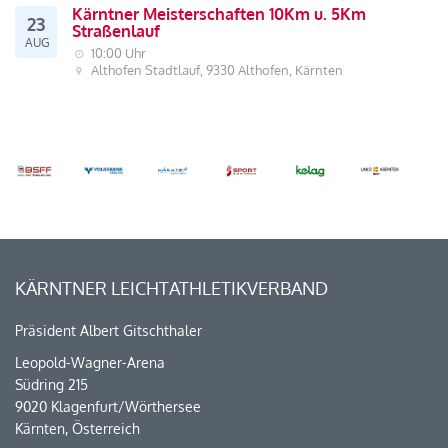
Kärntner Meisterschaften 10Km u. 5Km
23
Straßenlauf
AUG
10:00 Uhr
Althofen Stadtlauf, 9330 Althofen, Kärnten
KÄRNTNER LEICHTATHLETIKVERBAND
Präsident Albert Gitschthaler
Leopold-Wagner-Arena
Südring 215
9020 Klagenfurt/Wörthersee
Kärnten, Österreich