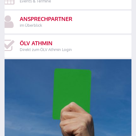
Events & Termine
ANSPRECHPARTNER
im Überblick
ÖLV ATHMIN
Direkt zum ÖLV Athmin Login