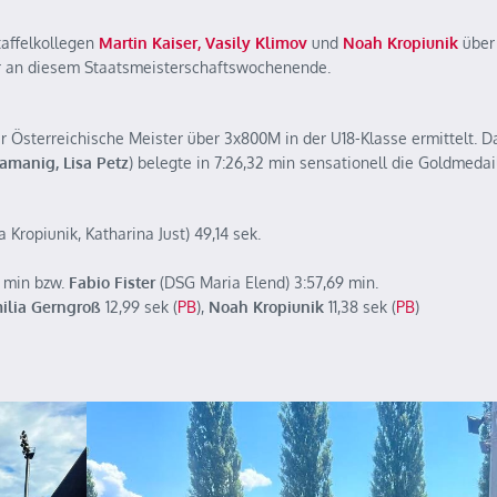
affelkollegen
Martin Kaiser, Vasily Klimov
und
Noah
Kropiunik
über
ter an diesem Staatsmeisterschaftswochenende.
Österreichische Meister über 3x800M in der U18-Klasse ermittelt. D
lamanig, Lisa Petz
) belegte in 7:26,32 min sensationell die Goldmedail
a Kropiunik, Katharina Just) 49,14 sek.
1 min bzw.
Fabio Fister
(DSG Maria Elend) 3:57,69 min.
ilia Gerngroß
12,99 sek (
PB
),
Noah Kropiunik
11,38 sek (
PB
)