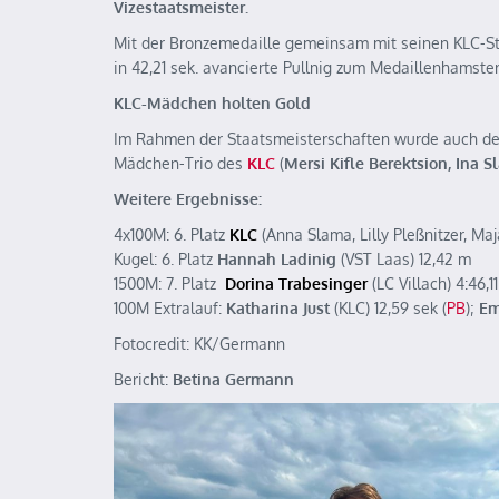
Vizestaatsmeister.
Mit der Bronzemedaille gemeinsam mit seinen KLC-St
in 42,21 sek. avancierte Pullnig zum Medaillenhams
KLC-Mädchen holten Gold
Im Rahmen der Staatsmeisterschaften wurde auch der 
Mädchen-Trio des
KLC
(
Mersi Kifle Berektsion, Ina S
Weitere Ergebnisse:
4x100M: 6. Platz
KLC
(Anna Slama, Lilly Pleßnitzer, Maj
Kugel: 6. Platz
Hannah Ladinig
(VST Laas) 12,42 m
1500M: 7. Platz
Dorina Trabesinger
(LC Villach) 4:46,1
100M Extralauf:
Katharina Just
(KLC) 12,59 sek (
PB
);
Em
Fotocredit: KK/Germann
Bericht:
Betina Germann