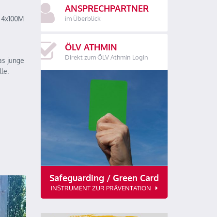
ANSPRECHPARTNER
 4x100M
im Überblick
ÖLV ATHMIN
Direkt zum ÖLV Athmin Login
as junge
le.
Safeguarding / Green Card
INSTRUMENT ZUR PRÄVENTATION