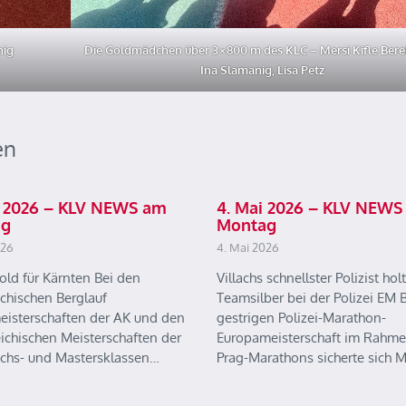
nig
Die Goldmädchen über 3×800 m des KLC – Mersi Kifle Bere
Ina Slamanig, Lisa Petz
en
ai 2026 – KLV NEWS am
4. Mai 2026 – KLV NEWS
ag
Montag
026
4. Mai 2026
old für Kärnten Bei den
Villachs schnellster Polizist holt
ichischen Berglauf
Teamsilber bei der Polizei EM B
eisterschaften der AK und den
gestrigen Polizei-Marathon-
eichischen Meisterschaften der
Europameisterschaft im Rahme
chs- und Mastersklassen…
Prag-Marathons sicherte sich 