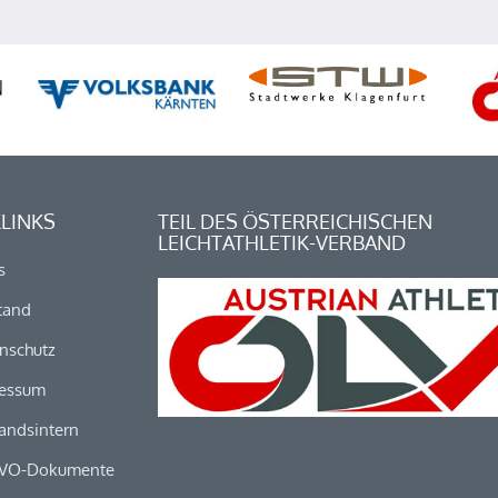
LINKS
TEIL DES ÖSTERREICHISCHEN
LEICHTATHLETIK-VERBAND
s
tand
nschutz
essum
andsintern
VO-Dokumente