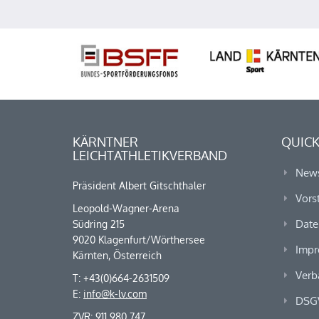
KÄRNTNER
QUICK
LEICHTATHLETIKVERBAND
New
Präsident Albert Gitschthaler
Vors
Leopold-Wagner-Arena
Date
Südring 215
9020 Klagenfurt/Wörthersee
Impr
Kärnten, Österreich
Verb
T: +43(0)664-2631509
E:
info@k-lv.com
DSG
ZVR: 911 980 747