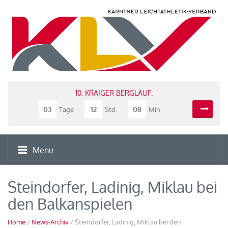
10. KRAIGER BERGLAUF:
03
12
08
Tage
Std.
Min
Menu
Steindorfer, Ladinig, Miklau bei
den Balkanspielen
Home
/
News-Archiv
/ Steindorfer, Ladinig, Miklau bei den