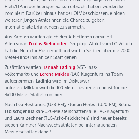
Rieti/ITA in der heurigen Saison erbracht haben, wurden fix
nominiert. Darüber hinaus hat der ÖLV beschlossen, einigen
weiteren jungen AthletInnen die Chance zu geben,
internationale Erfahrungen zu sammeln.
Aus Kärnten wurden gleich drei AthletInnen nominiert!
Allen voran
Tobias Steindorfer
. Der junge Athlet vom LC-Villach
hat die Norm für Rieti erfüllt und wird in Serbien über die 2000-
Meter-Hindernis an den Start gehen.
Zusätzlich wurden
Hannah Ladinig
(VST-Laas-
Völkermarkt) und
Lorena Miklau
(LAC-Klagenfurt) ins Team
aufgenommen.
Ladinig
wird im Diskuswurf
antreten,
Miklau
wird die 100 Meter bestreiten und ist für die
4×100-Meter-Staffel nominiert.
Nach
Lea Bostjancic
(U23-EM),
Florian Herbst
(U20-EM),
Selina
Elbischger
(Balkan-U20-Meisterschaften/alle LAC-Klagenfurt)
und
Laura Zechner
(TLC-Askö-Feldkirchen) sind heuer bereits
sieben Kärntner Nachwuchsathleten bei internationalen
Meisterschaften dabei!