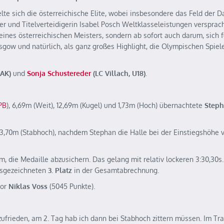
lte sich die österreichische Elite, wobei insbesondere das Feld der 
r und Titelverteidigerin Isabel Posch Weltklasseleistungen versprac
 eines österreichischen Meisters, sondern ab sofort auch darum, sich f
gow und natürlich, als ganz großes Highlight, die Olympischen Spiele
 AK)
und
Sonja Schustereder
(LC Villach, U18)
.
PB
), 6,69m (Weit), 12,69m (Kugel) und 1,73m (Hoch) übernachtete
Step
n 3,70m (Stabhoch), nachdem Stephan die Halle bei der Einstiegshöhe 
 die Medaille abzusichern. Das gelang mit relativ lockeren 3:30,30s.
ausgezeichneten
3. Platz
in der Gesamtabrechnung.
vor
Niklas Voss
(5045 Punkte).
 zufrieden, am 2. Tag hab ich dann bei Stabhoch zittern müssen. Im Tra