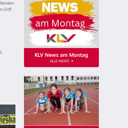
ießenden
 Griff
d
KLV News am Montag
ALLE NEWS