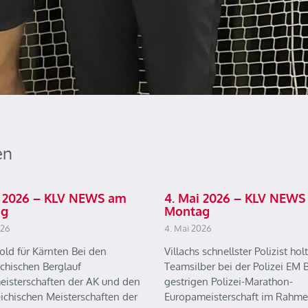
en
ai 2026 – KLV NEWS am
4. Mai 2026 – KLV NEWS
ag
Montag
026
4. Mai 2026
old für Kärnten Bei den
Villachs schnellster Polizist holt
ichischen Berglauf
Teamsilber bei der Polizei EM B
eisterschaften der AK und den
gestrigen Polizei-Marathon-
eichischen Meisterschaften der
Europameisterschaft im Rahme