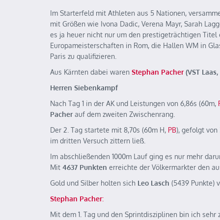
Im Starterfeld mit Athleten aus 5 Nationen, versamme
mit Größen wie Ivona Dadic, Verena Mayr, Sarah Lagge
es ja heuer nicht nur um den prestigeträchtigen Titel
Europameisterschaften in Rom, die Hallen WM in Glas
Paris zu qualifizieren.
Aus Kärnten dabei waren
Stephan Pacher
(VST Laas,
Herren Siebenkampf
Nach Tag 1 in der AK und Leistungen von 6,86s (60m,
Pacher
auf dem zweiten Zwischenrang.
Der 2. Tag startete mit 8,70s (60m H,
PB
), gefolgt vo
im dritten Versuch zittern ließ.
Im abschließenden 1000m Lauf ging es nur mehr darum,
Mit
4637 Punkten
erreichte der Völkermarkter den 
Gold und Silber holten sich
Leo Lasch
(5439 Punkte) 
Stephan Pacher
:
Mit dem 1. Tag und den Sprintdisziplinen bin ich sehr