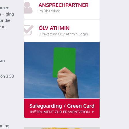
ANSPRECHPARTNER
Damen
im Überblick
h – ging
ür die
 in
ÖLV ATHMIN
Direkt zum ÖLV Athmin Login
han
von 3,50
Safeguarding / Green Card
INSTRUMENT ZUR PRÄVENTATION
ining