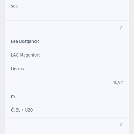
sek
2.
Lea Bostjancic
LAC Klagenfurt
Diskus
40,92
m
ÖJBL / U20
2.