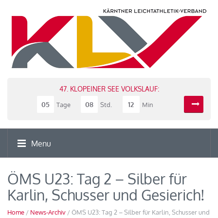
47. KLOPEINER SEE VOLKSLAUF:
05
08
12
Tage
Std.
Min
Menu
ÖMS U23: Tag 2 – Silber für
Karlin, Schusser und Gesierich!
Home
/
News-Archiv
/ ÖMS U23: Tag 2 – Silber für Karlin, Schusser und