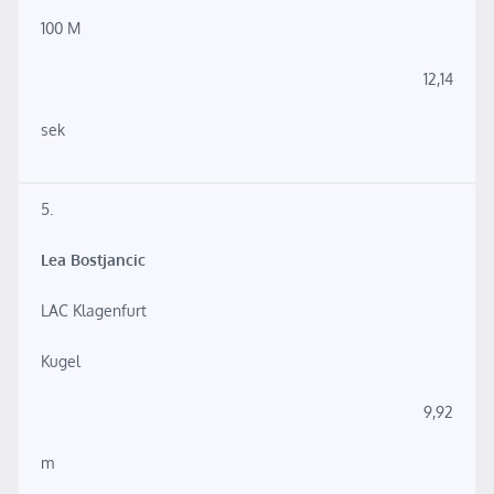
100 M
12,14
sek
5.
Lea Bostjancic
LAC Klagenfurt
Kugel
9,92
m