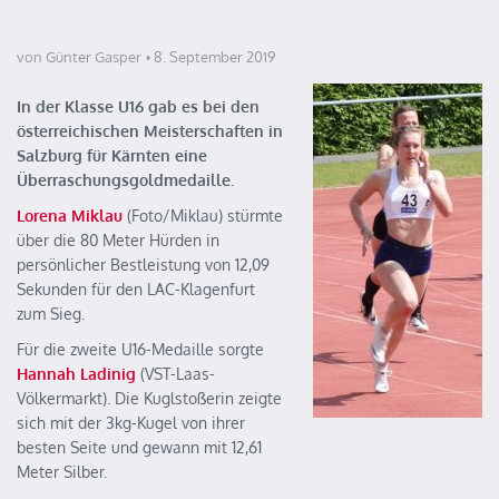
von Günter Gasper
8. September 2019
In der Klasse U16 gab es bei den
österreichischen Meisterschaften in
Salzburg für Kärnten eine
Überraschungsgoldmedaille.
Lorena Miklau
(Foto/Miklau) stürmte
über die 80 Meter Hürden in
persönlicher Bestleistung von 12,09
Sekunden für den LAC-Klagenfurt
zum Sieg.
Für die zweite U16-Medaille sorgte
Hannah Ladinig
(VST-Laas-
Völkermarkt). Die Kuglstoßerin zeigte
sich mit der 3kg-Kugel von ihrer
besten Seite und gewann mit 12,61
Meter Silber.