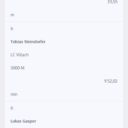
33,55
m
6.
Tobias Steindorfer
LC Villach
3000 M
9:52,02
min
6.
Lukas Gasper