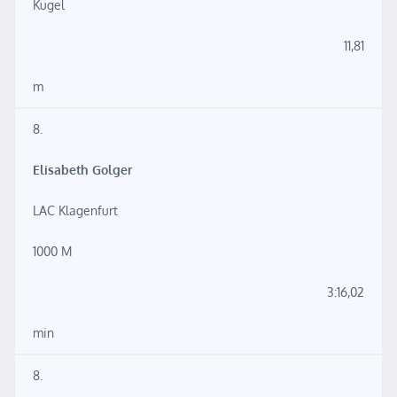
Kugel
11,81
m
8.
Elisabeth Golger
LAC Klagenfurt
1000 M
3:16,02
min
8.